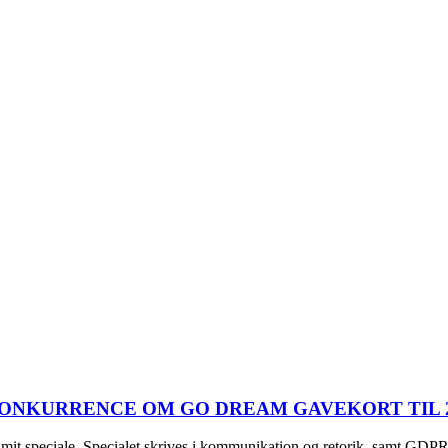
ONKURRENCE OM GO DREAM GAVEKORT TIL 2
mit speciale. Specialet skrives i kommunikation og retorik, samt GDPR.