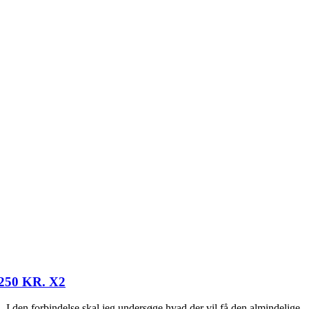
50 KR. X2
 I den forbindelse skal jeg undersøge hvad der vil få den almindelige