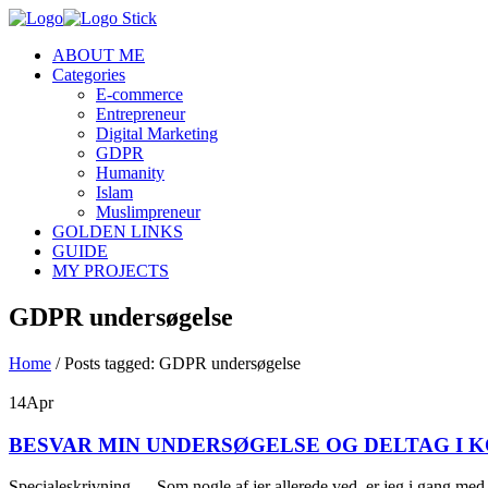
ABOUT ME
Categories
E-commerce
Entrepreneur
Digital Marketing
GDPR
Humanity
Islam
Muslimpreneur
GOLDEN LINKS
GUIDE
MY PROJECTS
GDPR undersøgelse
Home
/
Posts tagged: GDPR undersøgelse
14
Apr
BESVAR MIN UNDERSØGELSE OG DELTAG I K
Specialeskrivning … Som nogle af jer allerede ved, er jeg i gang med 