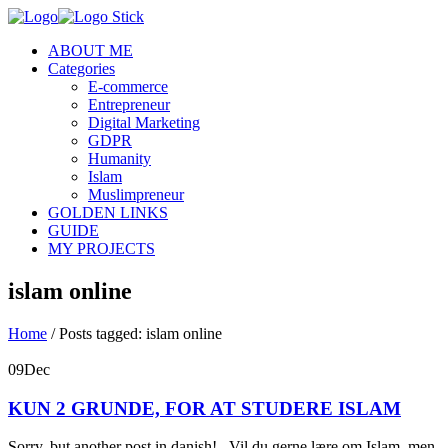
ABOUT ME
Categories
E-commerce
Entrepreneur
Digital Marketing
GDPR
Humanity
Islam
Muslimpreneur
GOLDEN LINKS
GUIDE
MY PROJECTS
islam online
Home
/
Posts tagged: islam online
09
Dec
KUN 2 GRUNDE, FOR AT STUDERE ISLAM
Sorry, but another post in danish! Vil du gerne lære om Islam, men