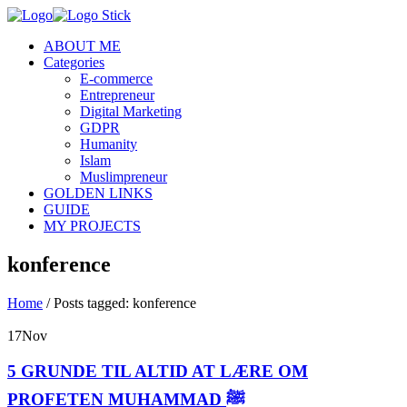
ABOUT ME
Categories
E-commerce
Entrepreneur
Digital Marketing
GDPR
Humanity
Islam
Muslimpreneur
GOLDEN LINKS
GUIDE
MY PROJECTS
konference
Home
/
Posts tagged: konference
17
Nov
5 GRUNDE TIL ALTID AT LÆRE OM
PROFETEN MUHAMMAD ﷺ