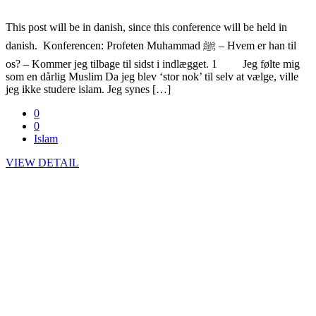
This post will be in danish, since this conference will be held in
danish. Konferencen: Profeten Muhammad ﷺ – Hvem er han til
os? – Kommer jeg tilbage til sidst i indlægget. 1 Jeg følte mig
som en dårlig Muslim Da jeg blev ‘stor nok’ til selv at vælge, ville
jeg ikke studere islam. Jeg synes […]
0
0
Islam
VIEW DETAIL