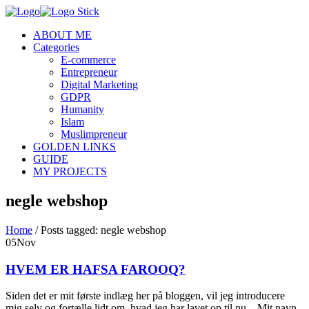
ABOUT ME
Categories
E-commerce
Entrepreneur
Digital Marketing
GDPR
Humanity
Islam
Muslimpreneur
GOLDEN LINKS
GUIDE
MY PROJECTS
negle webshop
Home
/
Posts tagged: negle webshop
05
Nov
HVEM ER HAFSA FAROOQ?
Siden det er mit første indlæg her på bloggen, vil jeg introducere
mig selv og fortælle lidt om, hvad jeg har lavet op til nu. Mit navn