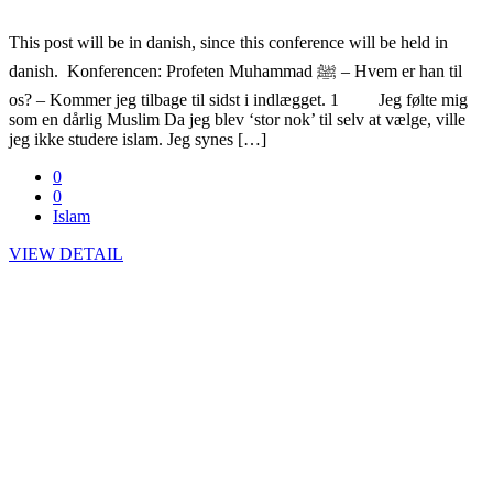
This post will be in danish, since this conference will be held in
danish. Konferencen: Profeten Muhammad ﷺ – Hvem er han til
os? – Kommer jeg tilbage til sidst i indlægget. 1 Jeg følte mig
som en dårlig Muslim Da jeg blev ‘stor nok’ til selv at vælge, ville
jeg ikke studere islam. Jeg synes […]
0
0
Islam
VIEW DETAIL