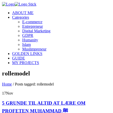
ABOUT ME
Categories
E-commerce
Entrepreneur
Digital Marketing
GDPR
Humanity
Islam
Muslimpreneur
GOLDEN LINKS
GUIDE
MY PROJECTS
rollemodel
Home
/
Posts tagged: rollemodel
17
Nov
5 GRUNDE TIL ALTID AT LÆRE OM
PROFETEN MUHAMMAD ﷺ