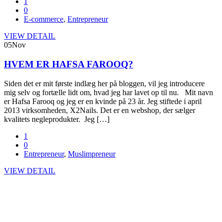
1
0
E-commerce
,
Entrepreneur
VIEW DETAIL
05
Nov
HVEM ER HAFSA FAROOQ?
Siden det er mit første indlæg her på bloggen, vil jeg introducere
mig selv og fortælle lidt om, hvad jeg har lavet op til nu. Mit navn
er Hafsa Farooq og jeg er en kvinde på 23 år. Jeg stiftede i april
2013 virksomheden, X2Nails. Det er en webshop, der sælger
kvalitets negleprodukter. Jeg […]
1
0
Entrepreneur
,
Muslimpreneur
VIEW DETAIL